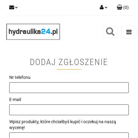
(
0
)
Zaloguj się
Zarejestruj się
Dodaj zgłoszenie
DODAJ ZGŁOSZENIE
Nr telefonu
E-mail
Wpisz produkty, które chciałbyś kupić i oczekuj na naszą
wycenę!