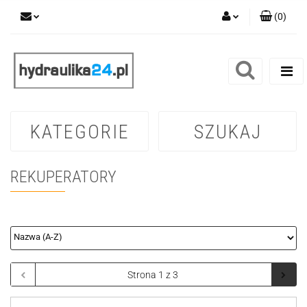
(
0
)
Zaloguj się
Zarejestruj się
Dodaj zgłoszenie
KATEGORIE
SZUKAJ
REKUPERATORY