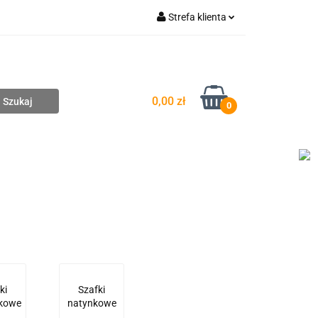
Strefa klienta
pompownie
Zaloguj się
Zarejestruj się
Dodaj zgłoszenie
0,00 zł
0
DAŻ
WYCENA ZESTAWÓW
KONTAKT
ki
Szafki
kowe
natynkowe