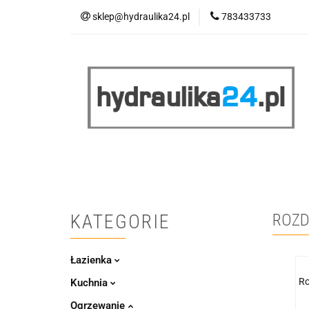
sklep@hydraulika24.pl
783433733
Łazienka
Kuc
Wyprzedaż
WY
ŁAZIENKA
KUCHNIA
OGRZEWANIE
RATY/LEASING
KATEGORIE
ROZDZ
Łazienka
Ro
Kuchnia
Ogrzewanie