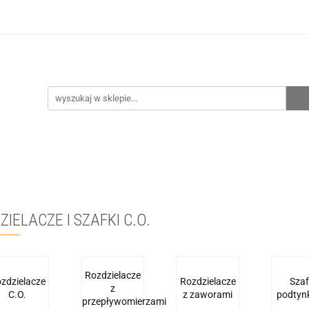
hnia
Ogrzewanie
Centralne odkurzanie
Prze
CENA ZESTAWÓW
Kontakt
Raty/Leasing
CENTRALNE ODKURZANIE
PRZEPOMPOWNIE
WYPRZE
IELACZE I SZAFKI C.O.
Rozdzielacze
zdzielacze
Rozdzielacze
Szaf
z
C.O.
z zaworami
podtyn
przepływomierzami