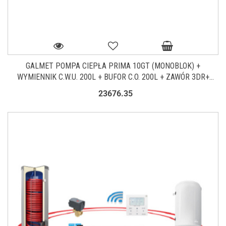
GALMET POMPA CIEPŁA PRIMA 10GT (MONOBLOK) +
WYMIENNIK C.W.U. 200L + BUFOR C.O. 200L + ZAWÓR 3DR+
KOMPLET ELEKTRYCZNY SG-000077.1
23676.35