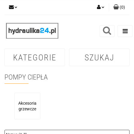
(
0
)
Zaloguj się
Zarejestruj się
Dodaj zgłoszenie
KATEGORIE
SZUKAJ
POMPY CIEPŁA
Akcesoria
grzewcze