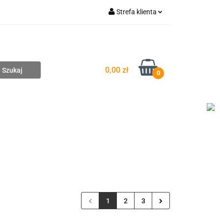
Strefa klienta
pompownie
Zaloguj się
Zarejestruj się
Dodaj zgłoszenie
0,00 zł
0
EDAŻ
WYCENA ZESTAWÓW
KONTAKT
1
2
3