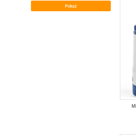
Pokaż
M