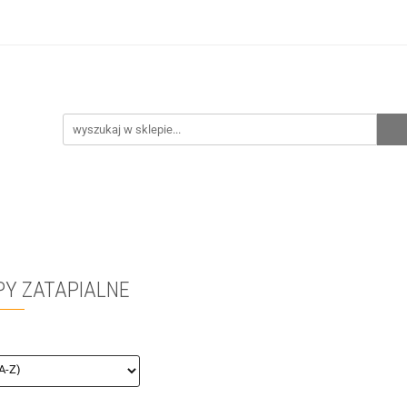
hnia
Ogrzewanie
Centralne odkurzanie
Prze
CENA ZESTAWÓW
Kontakt
Raty/Leasing
CENTRALNE ODKURZANIE
PRZEPOMPOWNIE
WYPRZ
Y ZATAPIALNE