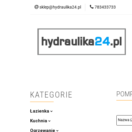
sklep@hydraulika24.pl
783433733
Łazienka
Kuc
Wyprzedaż
WY
ŁAZIENKA
KUCHNIA
OGRZEWANIE
RATY/LEASING
KATEGORIE
POMP
Łazienka
Kuchnia
Ogrzewanie