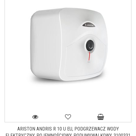
ARISTON ANDRIS R 10 U EU, PODGRZEWACZ WODY
ELEKTRYCZNY, POJEMNOŚCIOWY, PODUMYWALKOWY, 3100331