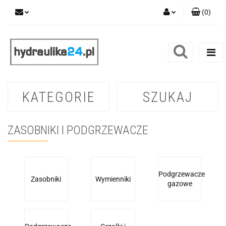
(
0
)
Zaloguj się
Zarejestruj się
Dodaj zgłoszenie
KATEGORIE
SZUKAJ
ZASOBNIKI I PODGRZEWACZE
Podgrzewacze
Zasobniki
Wymienniki
gazowe