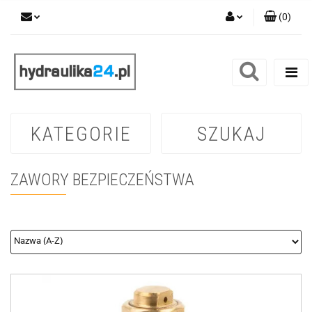
(
0
)
Zaloguj się
Zarejestruj się
Dodaj zgłoszenie
KATEGORIE
SZUKAJ
ZAWORY BEZPIECZEŃSTWA