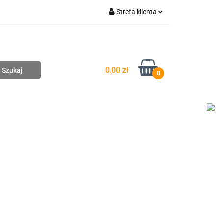
Strefa klienta
pompownie
Zaloguj się
Zarejestruj się
Dodaj zgłoszenie
0,00 zł
0
DAŻ
WYCENA ZESTAWÓW
KONTAKT