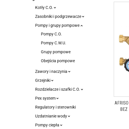
Kotły C.O.
Zasobniki i podgrzewacze
Pompy i grupy pompowe
Pompy C.O.
Pompy C.W.U.
Grupy pompowe
Obejścia pompowe
Zawory i naczynia
Grzejniki
Rozdzielacze i szafki C.O.
Pex system
AFRISO
Regulatory i sterowniki
BEZ
Uzdatnianie wody
Pompy ciepła