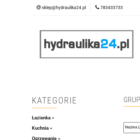
sklep@hydraulika24.pl
783433733
Łazienka
Kuc
Wyprzedaż
WY
ŁAZIENKA
KUCHNIA
OGRZEWANIE
RATY/LEASING
KATEGORIE
GRU
Łazienka
Kuchnia
Ogrzewanie