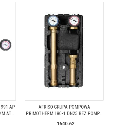
 991 AP
AFRISO GRUPA POMPOWA
YM ATM
PRIMOTHERM 180-1 DN25 BEZ POMPY
120
[77643]
1640.62