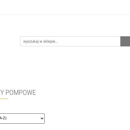
hnia
Ogrzewanie
Centralne odkurzanie
Prze
CENA ZESTAWÓW
Kontakt
Raty/Leasing
CENTRALNE ODKURZANIE
PRZEPOMPOWNIE
WYPRZE
PY POMPOWE