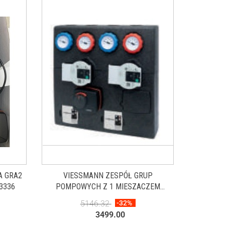
A GRA2
VIESSMANN ZESPÓŁ GRUP
83336
POMPOWYCH Z 1 MIESZACZEM
7729355
5146.32
-32%
3499.00