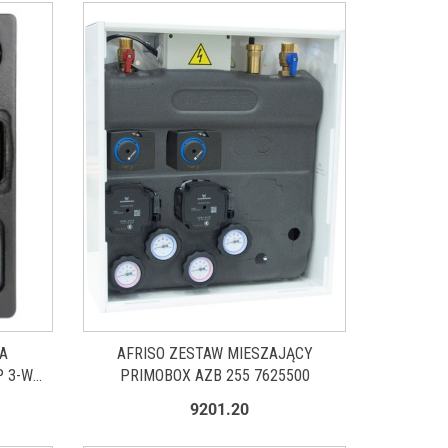
A
AFRISO ZESTAW MIESZAJĄCY
P 3-WM-
PRIMOBOX AZB 255 7625500
ZAJĄCY
9201.20
 343