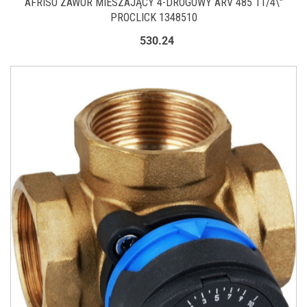
AFRISO ZAWÓR MIESZAJĄCY 4-DROGOWY ARV 485 11/4\"
PROCLICK 1348510
530.24