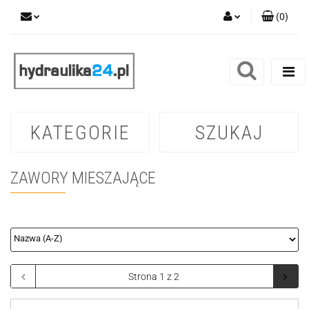
(
0
)
Zaloguj się
Zarejestruj się
Dodaj zgłoszenie
KATEGORIE
SZUKAJ
ZAWORY MIESZAJĄCE