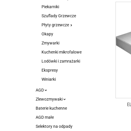
Piekarniki
Szuflady Grzewcze
Płyty grzewcze
Okapy
Zmywarki
Kuchenki mikrofalowe
Lodówki i zamrażarki
Ekspresy
Winiarki
AGD
Zlewozmywaki
E
Baterie kuchenne
AGD małe
Selektory na odpady