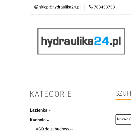
sklep@hydraulika24.pl
783433733
Łazienka
Kuc
Wyprzedaż
WY
ŁAZIENKA
KUCHNIA
OGRZEWANIE
RATY/LEASING
KATEGORIE
SZUF
Łazienka
Kuchnia
AGD do zabudowy