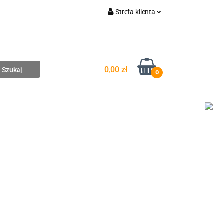
Strefa klienta
pompownie
Zaloguj się
Zarejestruj się
Dodaj zgłoszenie
0,00 zł
0
DAŻ
WYCENA ZESTAWÓW
KONTAKT