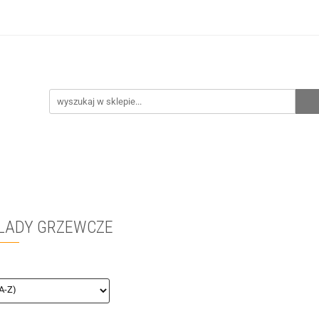
hnia
Ogrzewanie
Centralne odkurzanie
Prze
CENA ZESTAWÓW
Kontakt
Raty/Leasing
CENTRALNE ODKURZANIE
PRZEPOMPOWNIE
WYPRZE
LADY GRZEWCZE