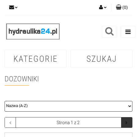
(
0
)
Zaloguj się
Zarejestruj się
Dodaj zgłoszenie
KATEGORIE
SZUKAJ
DOZOWNIKI