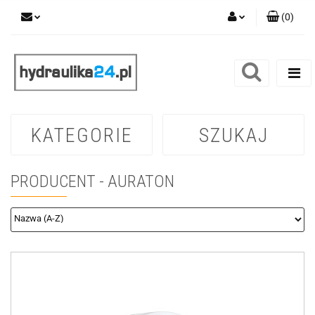
(
0
)
Zaloguj się
Zarejestruj się
Dodaj zgłoszenie
KATEGORIE
SZUKAJ
PRODUCENT - AURATON