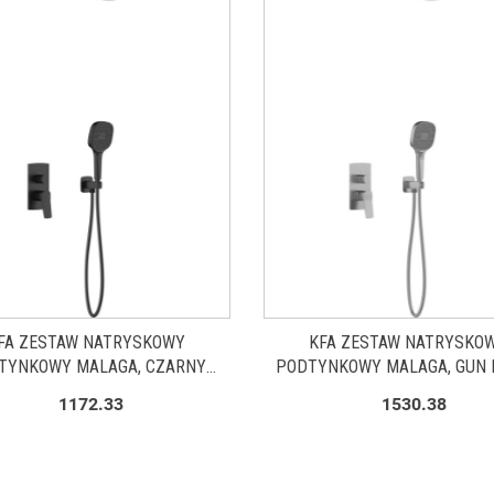
FA ZESTAW NATRYSKOWY
KFA ZESTAW NATRYSKO
TYNKOWY MALAGA, CZARNY
PODTYNKOWY MALAGA, GUN 
452950181
GREY PVD 452950161
1172.33
1530.38