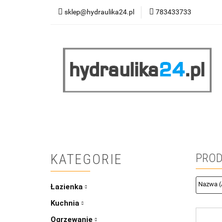
sklep@hydraulika24.pl
783433733
Łazienka
Kuc
Wyprzedaż
WY
ŁAZIENKA
KUCHNIA
OGRZEWANIE
RATY/LEASING
KATEGORIE
PROD
Łazienka
Kuchnia
Ogrzewanie