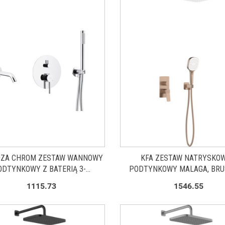
OZA CHROM ZESTAW WANNOWY
KFA ZESTAW NATRYSKO
ODTYNKOWY Z BATERIĄ 3-
PODTYNKOWY MALAGA, BR
FUNKCYJNĄ 503940100
ROSE GOLD PVD 4529501
1115.73
1546.55