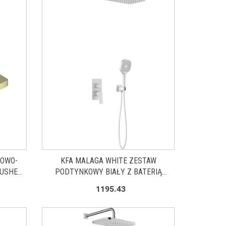
NOWO-
KFA MALAGA WHITE ZESTAW
RUSHED
PODTYNKOWY BIAŁY Z BATERIĄ
1
NATRYSKOWĄ 452950144
1195.43