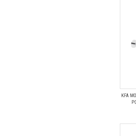
KFA M
P