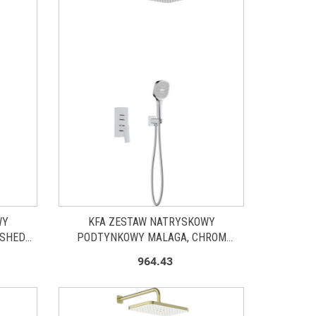
WY
KFA ZESTAW NATRYSKOWY
USHED
PODTYNKOWY MALAGA, CHROM
34
452950100
964.43