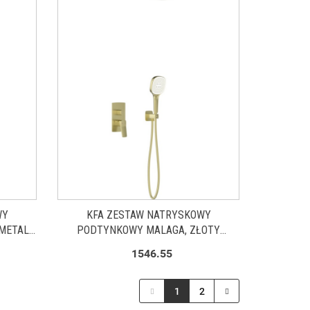
WY
KFA ZESTAW NATRYSKOWY
METAL
PODTYNKOWY MALAGA, ZŁOTY
SZCZOTKOWANY PVD 452950131
1546.55
1
2