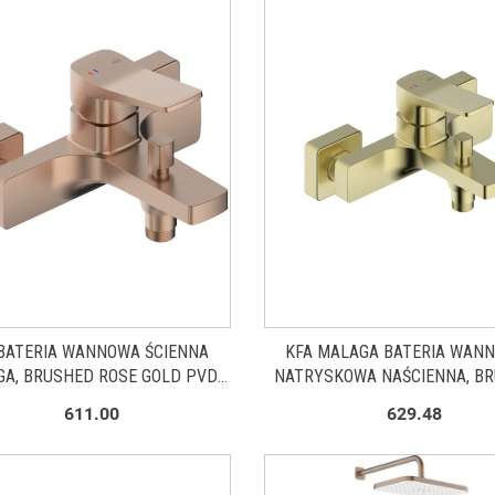
BATERIA WANNOWA ŚCIENNA
KFA MALAGA BATERIA WAN
A, BRUSHED ROSE GOLD PVD
NATRYSKOWA NAŚCIENNA, B
452401034
LIGHT GOLD 45240103
611.00
629.48