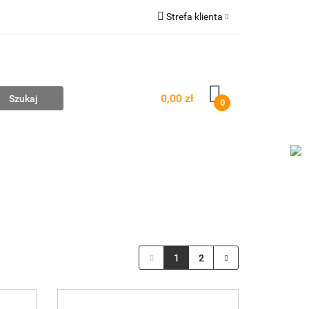
Strefa klienta
mpownie
Zaloguj się
Zarejestruj się
Dodaj zgłoszenie
0,00 zł
0
AŻ
WYCENA ZESTAWÓW
KONTAKT
1
2