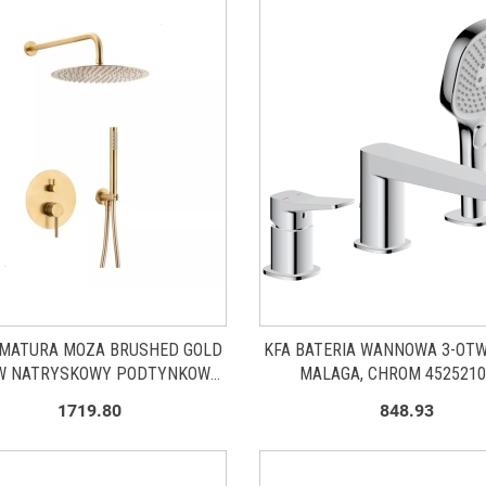
RMATURA MOZA BRUSHED GOLD
KFA BATERIA WANNOWA 3-OT
W NATRYSKOWY PODTYNKOWY
MALAGA, CHROM 4525210
ERIĄ 3-FUNKCYJNĄ 503950131
1719.80
848.93