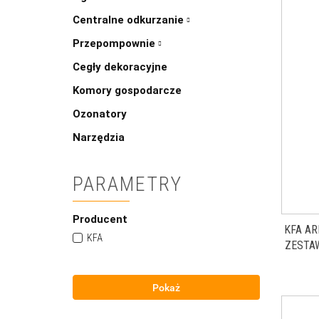
Centralne odkurzanie
Przepompownie
Cegły dekoracyjne
Komory gospodarcze
Ozonatory
Narzędzia
PARAMETRY
Producent
KFA A
KFA
ZESTA
Z BAT
Pokaż