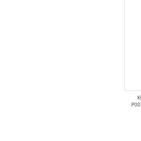
K
POD