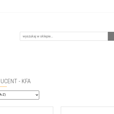
hnia
Ogrzewanie
Centralne odkurzanie
Przepo
CENA ZESTAWÓW
Kontakt
Raty/Leasing
CENTRALNE ODKURZANIE
PRZEPOMPOWNIE
WYPRZED
UCENT - KFA