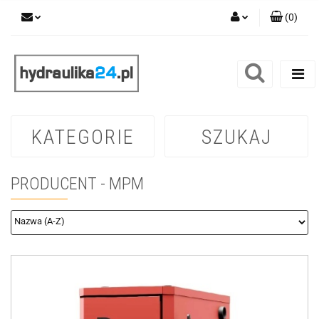
(
0
)
Zaloguj się
Zarejestruj się
Dodaj zgłoszenie
KATEGORIE
SZUKAJ
PRODUCENT - MPM