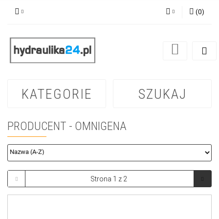
(
0
)
Zaloguj się
Zarejestruj się
Dodaj zgłoszenie
KATEGORIE
SZUKAJ
PRODUCENT - OMNIGENA