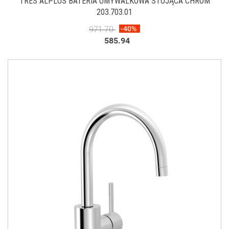
TRES ALPLUS BATERIA UMYWALKOWA STOJĄCA CHROM
203.703.01
971.70
-40%
585.94