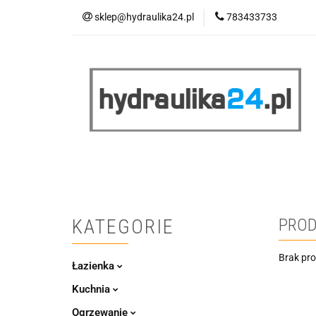
sklep@hydraulika24.pl
783433733
Łazienka
Kuc
Wyprzedaż
WY
ŁAZIENKA
KUCHNIA
OGRZEWANIE
RATY/LEASING
KATEGORIE
PROD
Brak pr
Łazienka
Kuchnia
Ogrzewanie