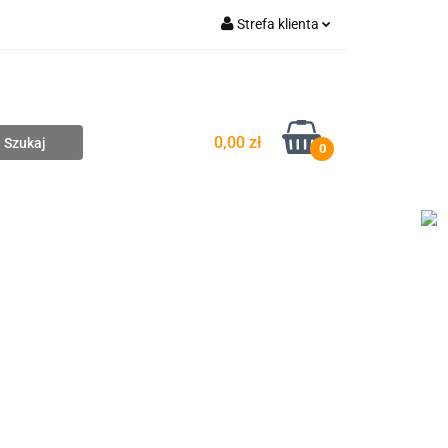
Strefa klienta
pompownie
Zaloguj się
Zarejestruj się
Dodaj zgłoszenie
0,00 zł
0
DAŻ
WYCENA ZESTAWÓW
KONTAKT