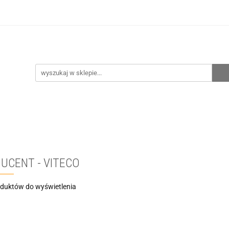
hnia
Ogrzewanie
Centralne odkurzanie
Prze
CENA ZESTAWÓW
Kontakt
Raty/Leasing
CENTRALNE ODKURZANIE
PRZEPOMPOWNIE
WYPRZE
UCENT - VITECO
oduktów do wyświetlenia