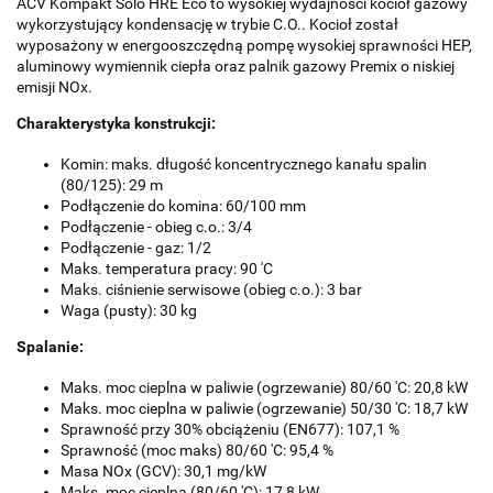
ACV Kompakt Solo HRE Eco to wysokiej wydajności kocioł gazowy
wykorzystujący kondensację w trybie C.O.. Kocioł został
wyposażony w energooszczędną pompę wysokiej sprawności HEP,
aluminowy wymiennik ciepła oraz palnik gazowy Premix o niskiej
emisji NOx.
Charakterystyka konstrukcji:
Komin: maks. długość koncentrycznego kanału spalin
(80/125): 29 m
Podłączenie do komina: 60/100 mm
Podłączenie - obieg c.o.: 3/4
Podłączenie - gaz: 1/2
Maks. temperatura pracy: 90 'C
Maks. ciśnienie serwisowe (obieg c.o.): 3 bar
Waga (pusty): 30 kg
Spalanie:
Maks. moc cieplna w paliwie (ogrzewanie) 80/60 'C: 20,8 kW
Maks. moc cieplna w paliwie (ogrzewanie) 50/30 'C: 18,7 kW
Sprawność przy 30% obciążeniu (EN677): 107,1 %
Sprawność (moc maks) 80/60 'C: 95,4 %
Masa NOx (GCV): 30,1 mg/kW
Maks. moc cieplna (80/60 'C): 17,8 kW