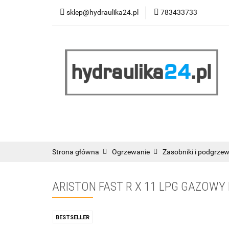
sklep@hydraulika24.pl
783433733
Łazienka
Kuc
Wyprzedaż
WY
ŁAZIENKA
KUCHNIA
OGRZEWANIE
RATY/LEASING
Strona główna
Ogrzewanie
Zasobniki i podgrze
ARISTON FAST R X 11 LPG GAZO
BESTSELLER