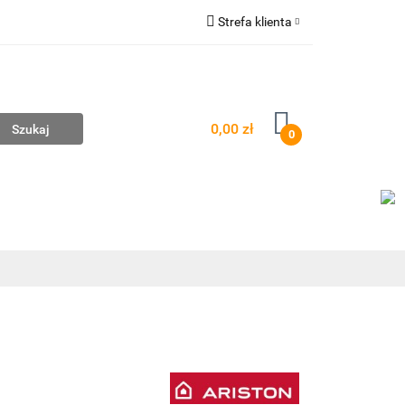
Strefa klienta
mpownie
Zaloguj się
Zarejestruj się
Dodaj zgłoszenie
0,00 zł
0
AŻ
WYCENA ZESTAWÓW
KONTAKT