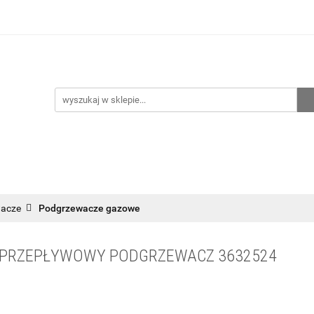
hnia
Ogrzewanie
Centralne odkurzanie
Przepo
CENA ZESTAWÓW
Kontakt
Raty/Leasing
CENTRALNE ODKURZANIE
PRZEPOMPOWNIE
WYPRZED
wacze
Podgrzewacze gazowe
WY PRZEPŁYWOWY PODGRZEWACZ 3632524