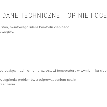
DANE TECHNICZNE
OPINIE I OCE
ton, światowego lidera komfortu cieplnego.
zczegóły.
pobiegający nadmiernemu wzrostowi temperatury w wymienniku ciep
 wystąpienia problemów z odprowadzeniem spalin
urządzenia