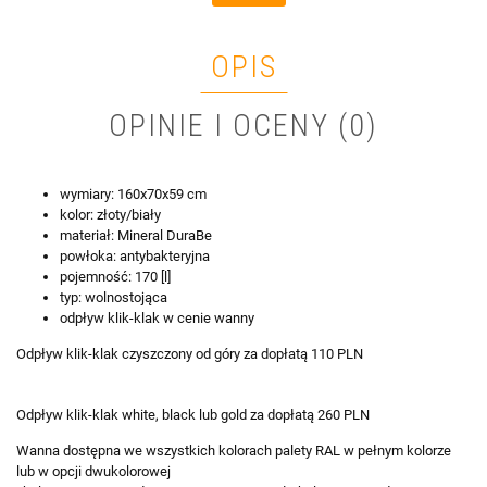
OPIS
OPINIE I OCENY (0)
wymiary: 160x70x59 cm
kolor: złoty/biały
materiał: Mineral DuraBe
powłoka: antybakteryjna
pojemność: 170 [l]
typ: wolnostojąca
odpływ klik-klak w cenie wanny
Odpływ klik-klak czyszczony od góry za dopłatą 110 PLN
Odpływ klik-klak white, black lub gold za dopłatą 260 PLN
Wanna dostępna we wszystkich kolorach palety RAL w pełnym kolorze
lub w opcji dwukolorowej