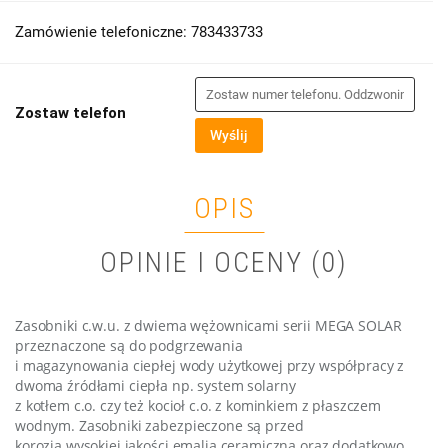
Zamówienie telefoniczne: 783433733
Zostaw telefon
Wyślij
OPIS
OPINIE I OCENY (0)
Zasobniki c.w.u. z dwiema wężownicami serii MEGA SOLAR
przeznaczone są do podgrzewania
i magazynowania ciepłej wody użytkowej przy współpracy z
dwoma źródłami ciepła np. system solarny
z kotłem c.o. czy też kocioł c.o. z kominkiem z płaszczem
wodnym. Zasobniki zabezpieczone są przed
korozją wysokiej jakości emalią ceramiczną oraz dodatkowo