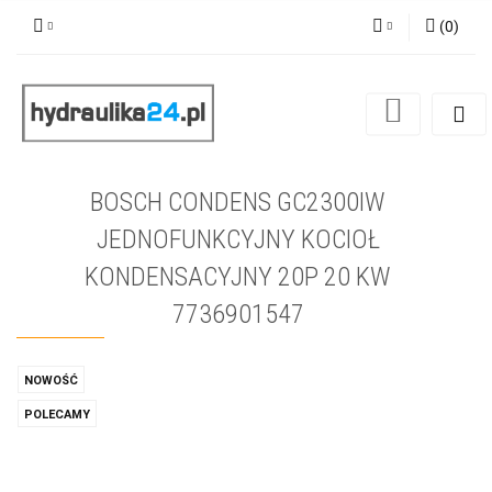
(
0
)
Zaloguj się
Zarejestruj się
Dodaj zgłoszenie
BOSCH CONDENS GC2300IW
JEDNOFUNKCYJNY KOCIOŁ
KONDENSACYJNY 20P 20 KW
7736901547
NOWOŚĆ
POLECAMY