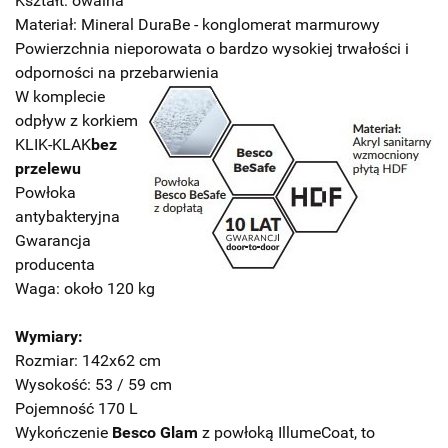
Kształt: owalna
Materiał: Mineral DuraBe - konglomerat marmurowy
Powierzchnia nieporowata o bardzo wysokiej trwałości i
odporności na przebarwienia
W komplecie
odpływ z korkiem
KLIK-KLAK
bez
przelewu
Powłoka
antybakteryjna
Gwarancja
producenta
Waga: około 120 kg
Wymiary:
Rozmiar: 142x62 cm
Wysokość: 53 / 59 cm
Pojemność 170 L
Wykończenie
Besco Glam
z powłoką IllumeCoat, to