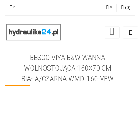
(
0
)
Zaloguj się
Zarejestruj się
Dodaj zgłoszenie
BESCO VIYA B&W WANNA
WOLNOSTOJĄCA 160X70 CM
BIAŁA/CZARNA WMD-160-VBW