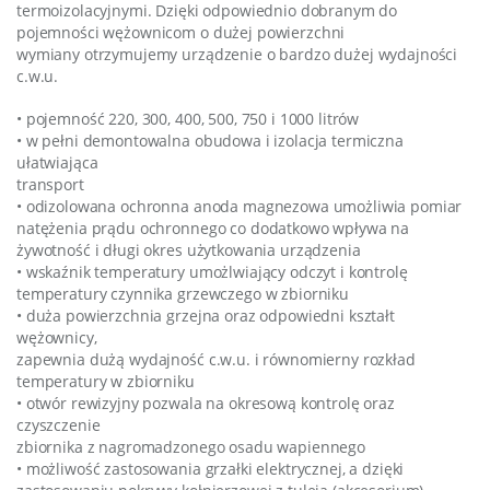
termoizolacyjnymi. Dzięki odpowiednio dobranym do
pojemności wężownicom o dużej powierzchni
wymiany otrzymujemy urządzenie o bardzo dużej wydajności
c.w.u.
• pojemność 220, 300, 400, 500, 750 i 1000 litrów
• w pełni demontowalna obudowa i izolacja termiczna
ułatwiająca
transport
• odizolowana ochronna anoda magnezowa umożliwia pomiar
natężenia prądu ochronnego co dodatkowo wpływa na
żywotność i długi okres użytkowania urządzenia
• wskaźnik temperatury umożlwiający odczyt i kontrolę
temperatury czynnika grzewczego w zbiorniku
• duża powierzchnia grzejna oraz odpowiedni kształt
wężownicy,
zapewnia dużą wydajność c.w.u. i równomierny rozkład
temperatury w zbiorniku
• otwór rewizyjny pozwala na okresową kontrolę oraz
czyszczenie
zbiornika z nagromadzonego osadu wapiennego
• możliwość zastosowania grzałki elektrycznej, a dzięki