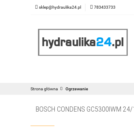
sklep@hydraulika24.pl
783433733
Łazienka
Kuc
Wyprzedaż
WY
ŁAZIENKA
KUCHNIA
OGRZEWANIE
RATY/LEASING
Strona główna
Ogrzewanie
BOSCH CONDENS GC5300IWM 24/1