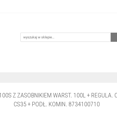
hnia
Ogrzewanie
Centralne odkurzanie
Przepo
CENA ZESTAWÓW
Kontakt
Raty/Leasing
CENTRALNE ODKURZANIE
PRZEPOMPOWNIE
WYPRZED
00S Z ZASOBNIKIEM WARST. 100L + REGULA. 
CS35 + PODŁ. KOMIN. 8734100710