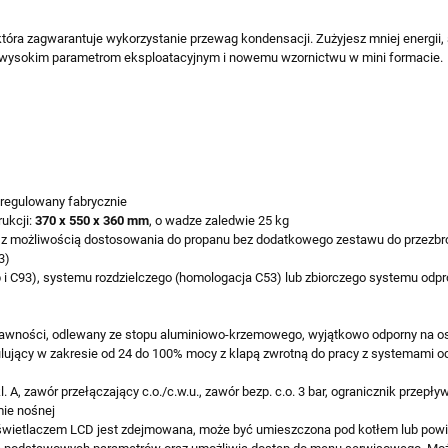
tóra zagwarantuje wykorzystanie przewag kondensacji. Zużyjesz mniej energii,
m wysokim parametrom eksploatacyjnym i nowemu wzornictwu w mini formacie.
regulowany fabrycznie
rukcji:
370 x 550 x 360 mm
, o wadze zaledwie 25 kg
z możliwością dostosowania do propanu bez dodatkowego zestawu do przezbro
3)
i C93), systemu rozdzielczego (homologacja C53) lub zbiorczego systemu odp
wności, odlewany ze stopu aluminiowo-krzemowego, wyjątkowo odporny na os
ujący w zakresie od 24 do 100% mocy z klapą zwrotną do pracy z systemami o
, zawór przełączający c.o./c.w.u., zawór bezp. c.o. 3 bar, ogranicznik przepły
mie nośnej
świetlaczem LCD jest zdejmowana, może być umieszczona pod kotłem lub powie