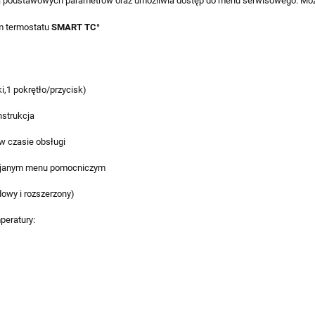
ania podstawowych parametrów oraz umożliwia dostęp do menu serwisowego. Mo
em termostatu
SMART TC°
ki,1 pokrętło/przycisk)
nstrukcja
w czasie obsługi
ewijanym menu pomocniczym
owy i rozszerzony)
mperatury: