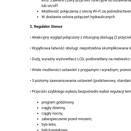
BUS. Zawiera cztery przyciski funkcyjne do ustawi
lub on/off.
Możliwość połączenia z siecią Wi-Fi za pośrednictw
W dostawie osłona połączeń hydraulicznych
2. Regulator iSense
• Atrakcyjny wygląd połączony z intuicyjną obsługą (2 przycis
• Wyjątkowa łatwość obsługi: niepotrzebna skomplikowana i
• Duży, wyraźny wyświetlacz LCD, podświetlany na niebiesko 
• Wiele możliwości ustawień z przyjaznym i wyraźnym, prz
• 3 poziomy zaawansowania ustawień (podstawowy, standard
• Przyciski szybkiego wyboru bezpośredni wybór regulacji te
program godzinowy,
ciągły dzienny,
ciągły nocny,
zabezpieczenie przed mrozem,
tryb letni,
tryb kominkowy