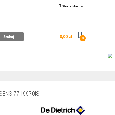
Strefa klienta
mpownie
Zaloguj się
Zarejestruj się
Dodaj zgłoszenie
0,00 zł
0
AŻ
WYCENA ZESTAWÓW
KONTAKT
SENS 7716670IS