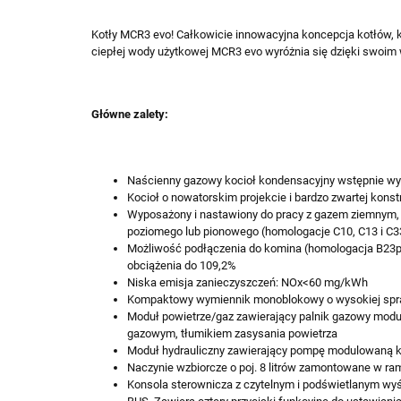
Kotły
MCR3 evo! C
ałkowicie innowacyjna koncepcja kotłów, k
ciepłej wody użytkowej MCR3 evo wyróżnia się dzięki swoi
Główne zalety:
Naścienny gazowy kocioł kondensacyjny wstępnie wy
Kocioł o nowatorskim projekcie i bardzo zwartej konst
Wyposażony i nastawiony do pracy z gazem ziemnym, 
poziomego lub pionowego (homologacje C10, C13 i C3
Możliwość podłączenia do komina (homologacja B23p 
obciążenia do 109,2%
Niska emisja zanieczyszczeń: NOx<60 mg/kWh
Kompaktowy wymiennik monoblokowy o wysokiej spra
Moduł powietrze/gaz zawierający palnik gazowy modul
gazowym, tłumikiem zasysania powietrza
Moduł hydrauliczny zawierający pompę modulowaną kl. A
Naczynie wzbiorcze o poj. 8 litrów zamontowane w ra
Konsola sterownicza z czytelnym i podświetlanym wy