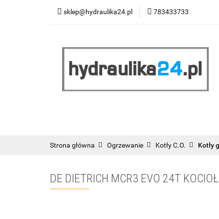
sklep@hydraulika24.pl
783433733
Łazienka
Kuc
Wyprzedaż
WY
ŁAZIENKA
KUCHNIA
OGRZEWANIE
RATY/LEASING
Strona główna
Ogrzewanie
Kotły C.O.
Kotły 
DE DIETRICH MCR3 EVO 24T KOCIOŁ