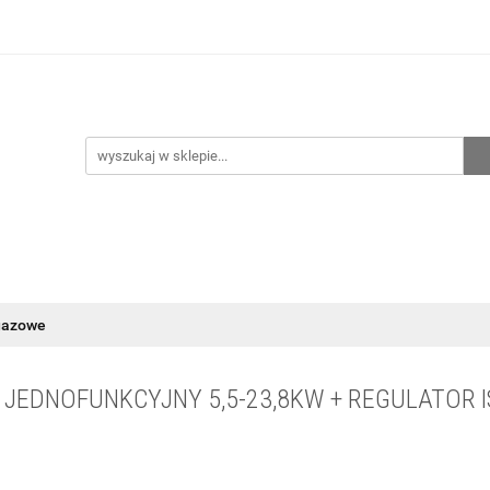
hnia
Ogrzewanie
Centralne odkurzanie
Przepo
CENA ZESTAWÓW
Kontakt
Raty/Leasing
CENTRALNE ODKURZANIE
PRZEPOMPOWNIE
WYPRZED
gazowe
 JEDNOFUNKCYJNY 5,5-23,8KW + REGULATOR I