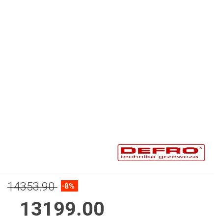
14353.90
-8%
13199.00