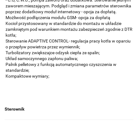
- C.O, C.W.U., pompa zaworu oraz dodatkowa. Sterowanie jednym
zaworem mieszającym. Podgląd i zmiana parametrów sterownika
poprzez dodatkowy moduł internetowy - opcja za dopłatą.
Możliwość podłączenia modułu GSM- opcja za dopłatą
Kocioł przystosowany w standardzie do montażu w układzie
zamkniętym pod warunkiem montażu zabezpieczeń zgodnie z DTR
kotła;
Sterowanie ADAPTIVE CONTROL- regulacja pracy kotła w oparciu
o przepływ powietrza przez wymiennik;
Turbolizatory zwiększajce odzysk ciepła ze spalin;
Układ samoczynnego zapłonu paliwa;
Palnik pelletowy z funkcją automatycznego czyszczenia w
standardzie;
Kompaktowe wymiary;
Sterownik