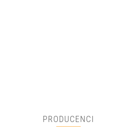
EXCELLENT ZESTAW NÓŻEK WANNOWYCH WAIN.NWT50
58.00
38.86
PRODUCENCI