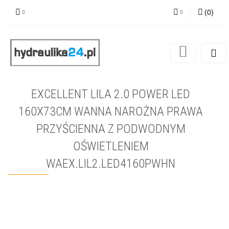
(
0
)
Zaloguj się
Zarejestruj się
Dodaj zgłoszenie
EXCELLENT LILA 2.0 POWER LED
160X73CM WANNA NAROŻNA PRAWA
PRZYŚCIENNA Z PODWODNYM
OŚWIETLENIEM
WAEX.LIL2.LED4160PWHN