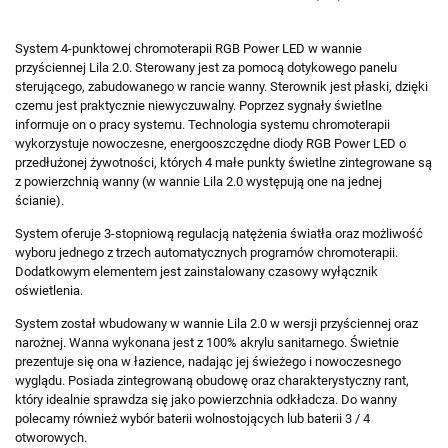
System 4-punktowej chromoterapii RGB Power LED w wannie
przyściennej Lila 2.0. Sterowany jest za pomocą dotykowego panelu
sterującego, zabudowanego w rancie wanny. Sterownik jest płaski, dzięki
czemu jest praktycznie niewyczuwalny. Poprzez sygnały świetlne
informuje on o pracy systemu. Technologia systemu chromoterapii
wykorzystuje nowoczesne, energooszczędne diody RGB Power LED o
przedłużonej żywotności, których 4 małe punkty świetlne zintegrowane są
z powierzchnią wanny (w wannie Lila 2.0 występują one na jednej
ścianie).
System oferuje 3-stopniową regulacją natężenia światła oraz możliwość
wyboru jednego z trzech automatycznych programów chromoterapii.
Dodatkowym elementem jest zainstalowany czasowy wyłącznik
oświetlenia.
System został wbudowany w wannie Lila 2.0 w wersji przyściennej oraz
narożnej. Wanna wykonana jest z 100% akrylu sanitarnego. Świetnie
prezentuje się ona w łazience, nadając jej świeżego i nowoczesnego
wyglądu. Posiada zintegrowaną obudowę oraz charakterystyczny rant,
który idealnie sprawdza się jako powierzchnia odkładcza. Do wanny
polecamy również wybór baterii wolnostojących lub baterii 3 / 4
otworowych.