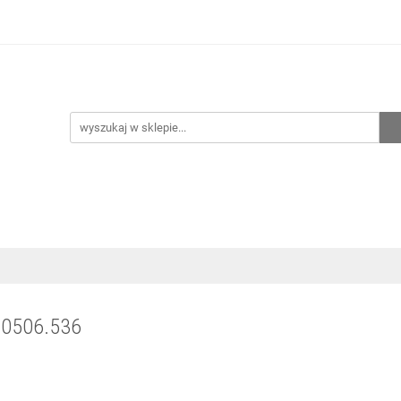
hnia
Ogrzewanie
Centralne odkurzanie
Przepo
CENA ZESTAWÓW
Kontakt
Raty/Leasing
CENTRALNE ODKURZANIE
PRZEPOMPOWNIE
WYPRZED
.0506.536