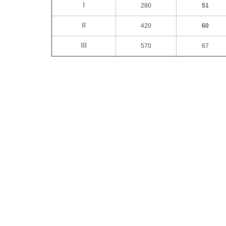
I
280
51
II
420
60
III
570
67