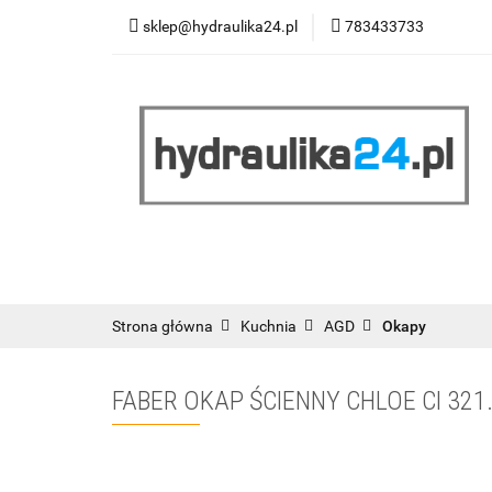
sklep@hydraulika24.pl
783433733
Łazienka
Kuc
Wyprzedaż
WY
ŁAZIENKA
KUCHNIA
OGRZEWANIE
RATY/LEASING
Strona główna
Kuchnia
AGD
Okapy
FABER OKAP ŚCIENNY CHLOE CI 321