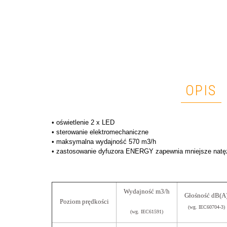
OPIS
• oświetlenie 2 x LED
• sterowanie elektromechaniczne
• maksymalna wydajność 570 m3/h
• zastosowanie dyfuzora ENERGY zapewnia mniejsze natęż
Wydajność m3/h
Głośność dB(A
Poziom prędkości
(wg. IEC60704-3)
(wg. IEC61591)