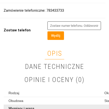
Zamówienie telefoniczne: 783433733
Zostaw telefon
Wyślij
OPIS
DANE TECHNICZNE
OPINIE I OCENY (0)
Rodzaj
Ok
Obudowa
St
Wymiary i waga