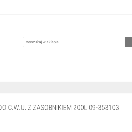
hnia
Ogrzewanie
Centralne odkurzanie
Przepo
CENA ZESTAWÓW
Kontakt
Raty/Leasing
CENTRALNE ODKURZANIE
PRZEPOMPOWNIE
WYPRZED
DO C.W.U. Z ZASOBNIKIEM 200L 09-353103