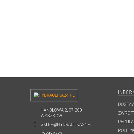
INFOR
DOSTA
HANDLOWA 2, 07-200
ZWROTY
WYSZKÓW
REGULA
SKLEP@HYDRAULIKA24.PL
POLITY
783433733