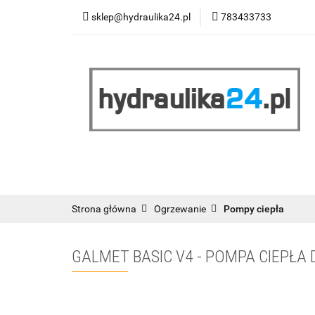
sklep@hydraulika24.pl
783433733
Łazienka
Kuc
Wyprzedaż
WY
ŁAZIENKA
KUCHNIA
OGRZEWANIE
RATY/LEASING
Strona główna
Ogrzewanie
Pompy ciepła
GALMET BASIC V4 - POMPA CIEPŁA 