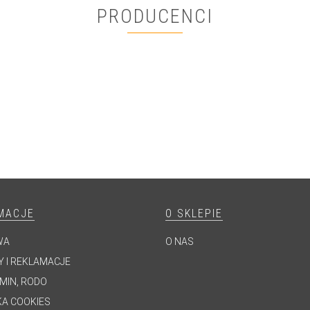
PRODUCENCI
MACJE
O SKLEPIE
WA
O NAS
 I REKLAMACJE
MIN, RODO
KA COOKIES