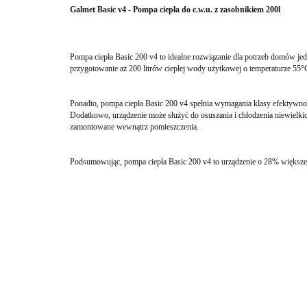
Galmet Basic v4 - Pompa ciepła do c.w.u. z zasobnikiem 200l
Pompa ciepła Basic 200 v4 to idealne rozwiązanie dla potrzeb domów j
przygotowanie aż 200 litrów ciepłej wody użytkowej o temperaturze 55
Ponadto, pompa ciepła Basic 200 v4 spełnia wymagania klasy efektywno
Dodatkowo, urządzenie może służyć do osuszania i chłodzenia niewielki
zamontowane wewnątrz pomieszczenia.
Podsumowując, pompa ciepła Basic 200 v4 to urządzenie o 28% większej 