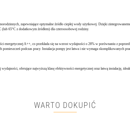
ednorodzinnych, zapewniające optymalne źródło ciepłej wody użytkowej. Dzięki zintegrowane
°C (lub 65°C z dodatkowym źródłem) dla czteroosobowej rodziny.
ści energetycznej A++, co przekłada się na wzrost wydajności o 28% w porównaniu z poprzed
ch pomieszczeń podczas pracy. Instalacja pompy jest łatwa i nie wymaga skomplikowanych prac
wydajności, oferujące najwyższą klasę efektywności energetycznej oraz łatwą instalację, ide
WARTO DOKUPIĆ