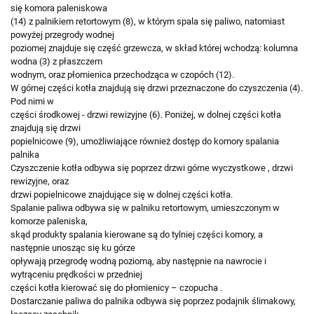
się komora paleniskowa
(14) z palnikiem retortowym (8), w którym spala się paliwo, natomiast
powyżej przegrody wodnej
poziomej znajduje się część grzewcza, w skład której wchodzą: kolumna
wodna (3) z płaszczem
wodnym, oraz płomienica przechodząca w czopóch (12).
W górnej części kotła znajdują się drzwi przeznaczone do czyszczenia (4).
Pod nimi w
części środkowej - drzwi rewizyjne (6). Poniżej, w dolnej części kotła
znajdują się drzwi
popielnicowe (9), umożliwiające również dostęp do komory spalania
palnika
Czyszczenie kotła odbywa się poprzez drzwi górne wyczystkowe , drzwi
rewizyjne, oraz
drzwi popielnicowe znajdujące się w dolnej części kotła.
Spalanie paliwa odbywa się w palniku retortowym, umieszczonym w
komorze paleniska,
skąd produkty spalania kierowane są do tylniej części komory, a
następnie unosząc się ku górze
opływają przegrodę wodną poziomą, aby następnie na nawrocie i
wytrąceniu prędkości w przedniej
części kotła kierować się do płomienicy – czopucha .
Dostarczanie paliwa do palnika odbywa się poprzez podajnik ślimakowy,