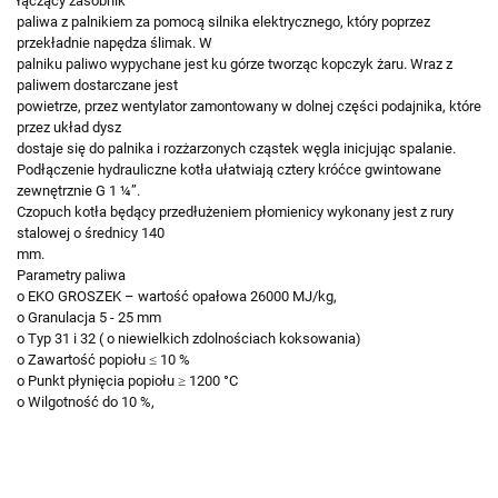
łączący zasobnik
paliwa z palnikiem za pomocą silnika elektrycznego, który poprzez
przekładnie napędza ślimak. W
palniku paliwo wypychane jest ku górze tworząc kopczyk żaru. Wraz z
paliwem dostarczane jest
powietrze, przez wentylator zamontowany w dolnej części podajnika, które
przez układ dysz
dostaje się do palnika i rozżarzonych cząstek węgla inicjując spalanie.
Podłączenie hydrauliczne kotła ułatwiają cztery króćce gwintowane
zewnętrznie G 1 ¼”.
Czopuch kotła będący przedłużeniem płomienicy wykonany jest z rury
stalowej o średnicy 140
mm.
Parametry paliwa
o EKO GROSZEK – wartość opałowa 26000 MJ/kg,
o Granulacja 5 - 25 mm
o Typ 31 i 32 ( o niewielkich zdolnościach koksowania)
o Zawartość popiołu ≤ 10 %
o Punkt płynięcia popiołu ≥ 1200 °C
o Wilgotność do 10 %,