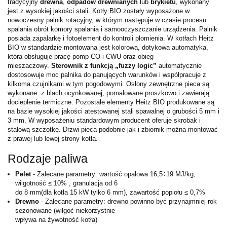
tradycyjny
drewna
,
odpadów drewnianych
lub
brykietu
, wykonany
jest z wysokiej jakości stali. Kotły BIO zostały wyposażone w
nowoczesny palnik rotacyjny, w którym następuje w czasie procesu
spalania obrót komory spalania i samooczyszczanie urządzenia. Palnik
posiada zapalarkę i fotoelement do kontroli płomienia. W kotłach Heitz
BIO w standardzie montowana jest kolorowa, dotykowa automatyka,
która obsługuje pracę pomp CO i CWU oraz obieg
mieszaczowy.
Sterownik z funkcją „fuzzy logic”
automatycznie
dostosowuje moc palnika do panujących warunków i współpracuje z
kilkoma czujnikami w tym pogodowymi. Osłony zewnętrzne pieca są
wykonane z blach ocynkowanej, pomalowane proszkowo i zawierają
docieplenie termiczne. Pozostałe elementy Heitz BIO produkowane są
na bazie wysokiej jakości atestowanej stali spawalnej o grubości 5 mm i
3 mm. W wyposażeniu standardowym producent oferuje skrobak i
stalową szczotkę. Drzwi pieca podobnie jak i zbiornik można montować
z prawej lub lewej strony kotła.
Rodzaje paliwa
Pelet
- Zalecane parametry: wartość opałowa 16,5÷19 MJ/kg,
wilgotność ≤ 10% , granulacja od 6
do 8 mm(dla kotła 15 kW tylko 6 mm), zawartość popiołu ≤ 0,7%
Drewno
- Zalecane parametry: drewno powinno być przynajmniej rok
sezonowane (wilgoć niekorzystnie
wpływa na żywotność kotła)