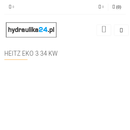
(
0
)
Zaloguj się
Zarejestruj się
Dodaj zgłoszenie
HEITZ EKO 3 34 KW