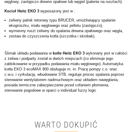
węglowy, zastępczo drewno opałowe lub węgiel (palenie na rusztach).
Kocioł Heitz EKO 3
wyposażony jest w :
żeliwny palnik retorowy typu BRUCER, umożliwiający spalanie
ekogroszku, miału węglowego oraz pelletu (zastępczo),
wymienny ruszt żeliwny do spalania drewna opałowego oraz węgla,
zestaw do czyszczenia kotła (szczotka i skrobak).
Ślimak układu podawania w
kotle Heitz EKO 3
wykonany jest w całości
z żeliwa i podparty został w dwóch miejscach (co eliminuje jego
zablokowanie w przypadku podawania miału węglowego). Automatyka
kotła EKO 3 ecoMAX 800 obsługuje m. in. Pracę pompy c.o. oraz
c.w.u. i cyrkulację, wbudowane STB, reguluje proces spalania poprzez
sterowanie wentylatorem nadmuchowym oraz układem nawęglania,
posiada termiczne zabezpieczenie przed cofaniem płomienia,
sterowanie pogodowe w oparci o individual fuzzy logic
WARTO DOKUPIĆ