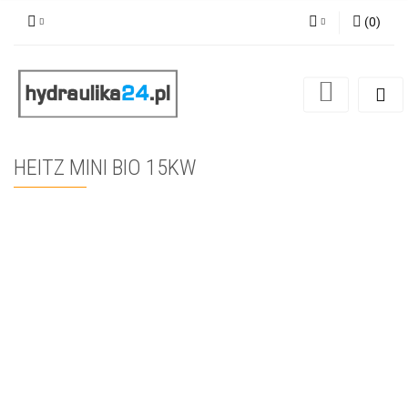
(
0
)
Zaloguj się
Zarejestruj się
Dodaj zgłoszenie
HEITZ MINI BIO 15KW