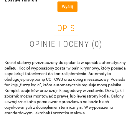
Zostaw telefon
Wyślij
OPIS
OPINIE I OCENY (0)
Kocioł stalowy przeznaczony do spalania w sposób automatyczny
pelletu. Kocioł wyposażony został w palnik rynnowy, który posiada
zapalarkę i fotoelement do kontroli płomienia. Automatyka
obsługuje pracę pomp CO i CWU oraz obieg mieszaczowy. Posiada
funkcję „fuzzy logic”, która automatycznie reguluje mocą palnika.
Komplet czujników oraz czujnik pogodowy w zestawie. Drzwi jak i
zbiornik można montować z prawej lub lewej strony kotła. Osłony
zewnętrzne kotła pomalowane proszkowo na bazie blach
ocynkowanych z dociepleniem termicznym. W wyposażeniu
standardowym - skrobak i szczotka stalowa