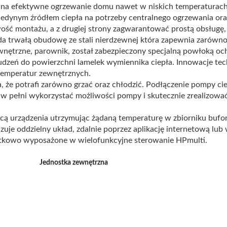
na efektywne ogrzewanie domu nawet w niskich temperaturach, 
edynym źródłem ciepła na potrzeby centralnego ogrzewania oraz
wość montażu, a z drugiej strony zagwarantować prostą obsługę,
a trwałą obudowę ze stali nierdzewnej która zapewnia zarówno
nętrzne, parownik, został zabezpieczony specjalną powłoką oc
udzeń do powierzchni lamelek wymiennika ciepła. Innowacje tech
temperatur zewnętrznych.
 że potrafi zarówno grzać oraz chłodzić. Podłączenie pompy cie
by w pełni wykorzystać możliwości pompy i skutecznie zrealizow
acą urządzenia utrzymując żądaną temperaturę w zbiorniku bufo
zuje oddzielny układ, zdalnie poprzez aplikację internetową lu
atkowo wyposażone w wielofunkcyjne sterowanie HPmulti.
Jednostka zewnętrzna