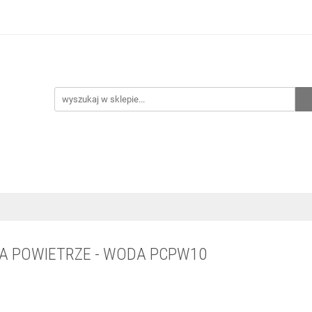
hnia
Ogrzewanie
Centralne odkurzanie
Przepo
CENA ZESTAWÓW
Kontakt
Raty/Leasing
CENTRALNE ODKURZANIE
PRZEPOMPOWNIE
WYPRZED
A POWIETRZE - WODA PCPW10