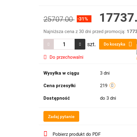
17737
25707.00
-31%
Najniższa cena z 30 dni przed promocją:
1773
szt.
Do koszyka
Do przechowalni
Wysyłka w ciągu
3 dni
Cena przesyłki
219
Dostępność
do 3 dni
Zadaj pytanie
Pobierz produkt do PDF