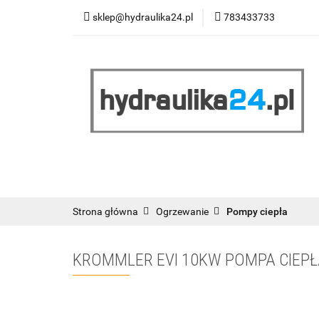
sklep@hydraulika24.pl
783433733
Łazienka
Kuc
Wyprzedaż
WY
ŁAZIENKA
KUCHNIA
OGRZEWANIE
RATY/LEASING
Strona główna
Ogrzewanie
Pompy ciepła
KROMMLER EVI 10KW POMPA CIEPŁ