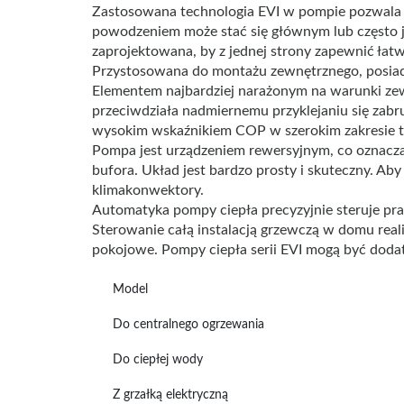
Zastosowana technologia EVI w pompie pozwala 
powodzeniem może stać się głównym lub często j
zaprojektowana, by z jednej strony zapewnić łat
Przystosowana do montażu zewnętrznego, posiad
Elementem najbardziej narażonym na warunki zew
przeciwdziała nadmiernemu przyklejaniu się zabr
wysokim wskaźnikiem COP w szerokim zakresie 
Pompa jest urządzeniem rewersyjnym, co oznacza,
bufora. Układ jest bardzo prosty i skuteczny. A
klimakonwektory.
Automatyka pompy ciepła precyzyjnie steruje pr
Sterowanie całą instalacją grzewczą w domu reali
pokojowe. Pompy ciepła serii EVI mogą być dod
Model
Do centralnego ogrzewania
Do ciepłej wody
Z grzałką elektryczną