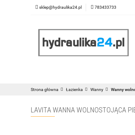
sklep@hydraulika24.pl
783433733
Łazienka
Kuc
Wyprzedaż
WY
ŁAZIENKA
KUCHNIA
OGRZEWANIE
RATY/LEASING
Strona główna
Łazienka
Wanny
Wanny woln
LAVITA WANNA WOLNOSTOJĄCA PIE