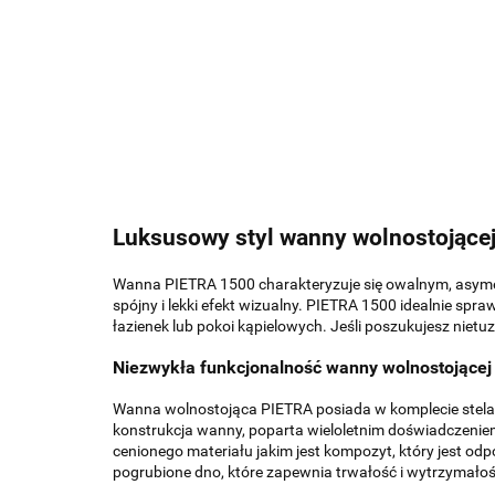
Luksusowy styl wanny wolnostojące
Wanna PIETRA 1500 charakteryzuje się owalnym, asymet
spójny i lekki efekt wizualny. PIETRA 1500 idealnie spra
łazienek lub pokoi kąpielowych. Jeśli poszukujesz niet
Niezwykła funkcjonalność wanny wolnostojące
Wanna wolnostojąca PIETRA posiada w komplecie stelaż 
konstrukcja wanny, poparta wieloletnim doświadczenie
cenionego materiału jakim jest kompozyt, który jest o
pogrubione dno, które zapewnia trwałość i wytrzymałość