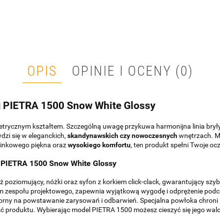
OPIS
OPINIE I OCENY (0)
j PIETRA 1500 Snow White Glossy
rycznym kształtem. Szczególną uwagę przykuwa harmonijna linia bryły
wdzi się w eleganckich,
skandynawskich czy nowoczesnych
wnętrzach. M
uzinkowego piękna oraz
wysokiego komfortu
, ten produkt spełni Twoje oc
j PIETRA 1500 Snow White Glossy
poziomujący, nóżki oraz syfon z korkiem click-clack, gwarantujący szy
m zespołu projektowego, zapewnia wyjątkową wygodę i odprężenie podcz
dporny na powstawanie zarysowań i odbarwień. Specjalna powłoka chroni 
 produktu. Wybierając model PIETRA 1500 możesz cieszyć się jego walora