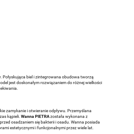
. Połyskująca biel i zintegrowana obudowa tworzą
odel jest doskonałym rozwiązaniem do różnej wielkości
zekiwania.
bkie zamykanie i otwieranie odpływu. Przemyślana
as kąpieli.
Wanna PIETRA
została wykonana z
przed osadzaniem się bakterii i osadu. Wanna posiada
mi estetycznymi i funkcjonalnymi przez wiele lat.