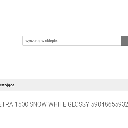
hnia
Ogrzewanie
Centralne odkurzanie
Przepo
CENA ZESTAWÓW
Kontakt
Raty/Leasing
CENTRALNE ODKURZANIE
PRZEPOMPOWNIE
WYPRZED
ostojące
TRA 1500 SNOW WHITE GLOSSY 5904865593