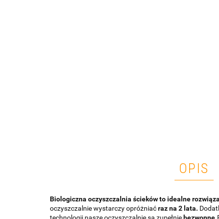
OPIS
Biologiczna oczyszczalnia ścieków to idealne rozwiąz
oczyszczalnie wystarczy opróżniać
raz na 2 lata.
Dodatk
technologii nasze oczyszczalnie są zupełnie
bezwonne.