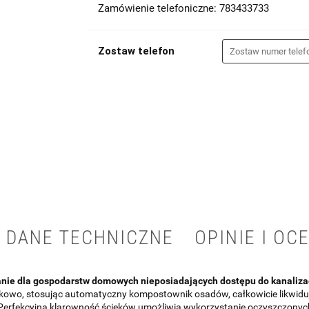
Zamówienie telefoniczne: 783433733
Zostaw telefon
DANE TECHNICZNE
OPINIE I OCE
anie dla gospodarstw domowych nieposiadających dostępu do kanalizac
owo, stosując automatyczny kompostownik osadów, całkowicie likwiduj
Perfekcyjna klarowność ścieków umożliwia wykorzystanie oczyszczonych