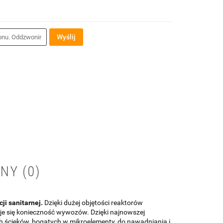
Wyślij
NY (0)
ji sanitarnej.
Dzięki dużej objętości reaktorów
e się konieczność wywozów. Dzięki najnowszej
 ścieków, bogatych w mikroelementy, do nawadniania i