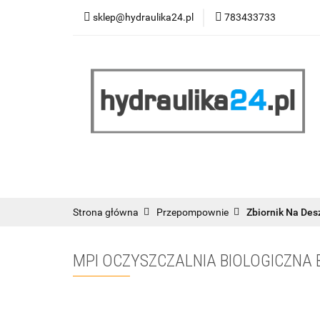
sklep@hydraulika24.pl
783433733
Łazienka
Kuc
Wyprzedaż
WY
ŁAZIENKA
KUCHNIA
OGRZEWANIE
RATY/LEASING
Strona główna
Przepompownie
Zbiornik Na De
MPI OCZYSZCZALNIA BIOLOGICZNA B