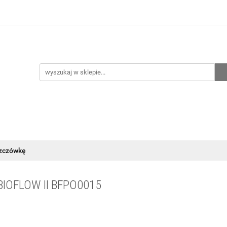
hnia
Ogrzewanie
Centralne odkurzanie
Przepo
CENA ZESTAWÓW
Kontakt
Raty/Leasing
CENTRALNE ODKURZANIE
PRZEPOMPOWNIE
WYPRZED
szczówkę
IOFLOW II BFPO0015