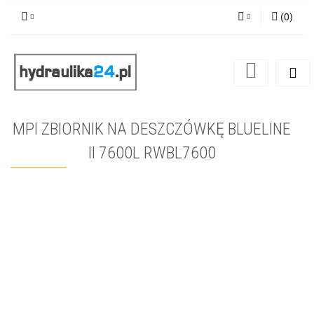
(
0
)
Zaloguj się
Zarejestruj się
Dodaj zgłoszenie
MPI ZBIORNIK NA DESZCZÓWKĘ BLUELINE
II 7600L RWBL7600