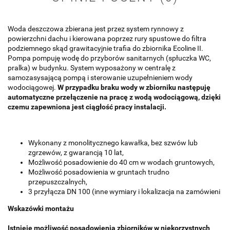
Woda deszczowa zbierana jest przez system rynnowy z
powierzchni dachu i kierowana poprzez rury spustowe do filtra
podziemnego skąd grawitacyjnie trafia do
zbiornika Ecoline II
.
Pompa pompuję wodę do przyborów sanitarnych (spłuczka WC,
pralka) w budynku.
System wyposażony w centralę z
samozasysającą pompą i sterowanie uzupełnieniem wody
wodociągowej.
W przypadku braku wody w zbiorniku następuję
automatyczne przełączenie na pracę z wodą wodociągową, dzięki
czemu zapewniona jest ciągłość pracy instalacji.
Wykonany z monolitycznego kawałka, bez szwów lub
zgrzewów, z gwarancją 10 lat,
Możliwość posadowienie do 40 cm w wodach gruntowych,
Możliwość posadowienia w gruntach trudno
przepuszczalnych,
3 przyłącza DN 100 (inne wymiary i lokalizacja na zamówieni
Wskazówki montażu
Istnieje możliwość posadowienia zbiorników w niekorzystnych