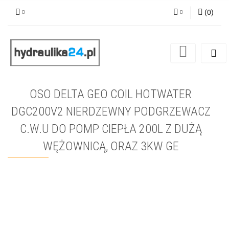
(
0
)
Zaloguj się
Zarejestruj się
Dodaj zgłoszenie
OSO DELTA GEO COIL HOTWATER
DGC200V2 NIERDZEWNY PODGRZEWACZ
C.W.U DO POMP CIEPŁA 200L Z DUŻĄ
WĘŻOWNICĄ, ORAZ 3KW GE