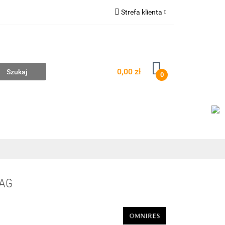
Strefa klienta
mpownie
Zaloguj się
Zarejestruj się
Dodaj zgłoszenie
0,00 zł
0
AŻ
WYCENA ZESTAWÓW
KONTAKT
WAG