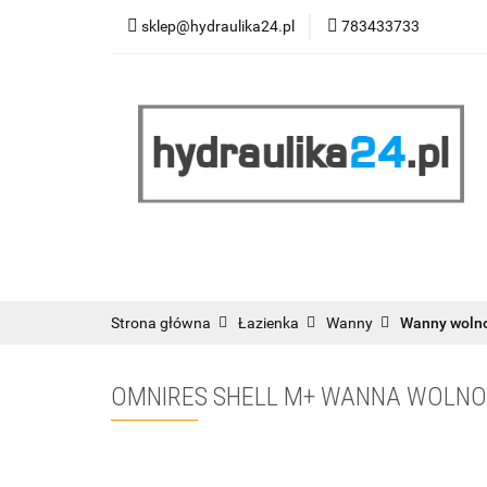
sklep@hydraulika24.pl
783433733
Łazienka
Kuc
Wyprzedaż
WY
ŁAZIENKA
KUCHNIA
OGRZEWANIE
RATY/LEASING
Strona główna
Łazienka
Wanny
Wanny woln
OMNIRES SHELL M+ WANNA WOLNO