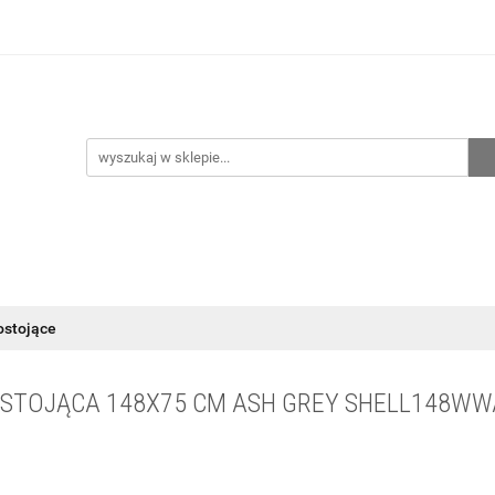
hnia
Ogrzewanie
Centralne odkurzanie
Przepo
CENA ZESTAWÓW
Kontakt
Raty/Leasing
CENTRALNE ODKURZANIE
PRZEPOMPOWNIE
WYPRZED
ostojące
STOJĄCA 148X75 CM ASH GREY SHELL148W