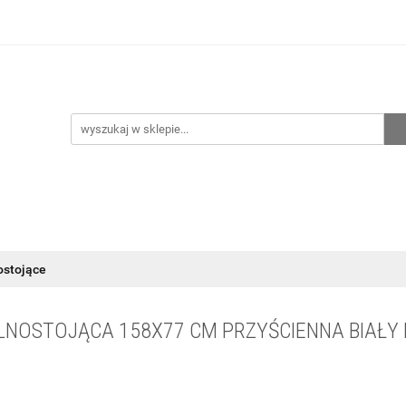
hnia
Ogrzewanie
Centralne odkurzanie
Przepo
CENA ZESTAWÓW
Kontakt
Raty/Leasing
CENTRALNE ODKURZANIE
PRZEPOMPOWNIE
WYPRZED
ostojące
LNOSTOJĄCA 158X77 CM PRZYŚCIENNA BIAŁY