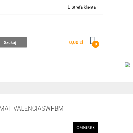
Strefa klienta
mpownie
Zaloguj się
Zarejestruj się
Dodaj zgłoszenie
0,00 zł
0
AŻ
WYCENA ZESTAWÓW
KONTAKT
 MAT VALENCIASWPBM