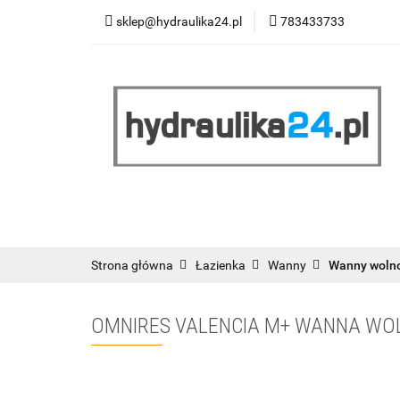
sklep@hydraulika24.pl
783433733
Łazienka
Kuc
Wyprzedaż
WY
ŁAZIENKA
KUCHNIA
OGRZEWANIE
RATY/LEASING
Strona główna
Łazienka
Wanny
Wanny woln
OMNIRES VALENCIA M+ WANNA WO