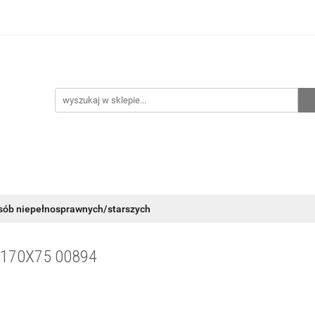
hnia
Ogrzewanie
Centralne odkurzanie
Przepo
CENA ZESTAWÓW
Kontakt
Raty/Leasing
CENTRALNE ODKURZANIE
PRZEPOMPOWNIE
WYPRZED
sób niepełnosprawnych/starszych
170X75 00894