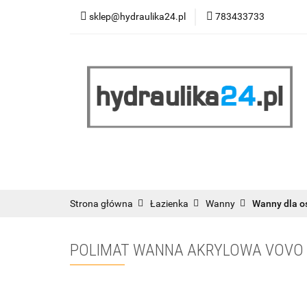
sklep@hydraulika24.pl
783433733
Łazienka
Kuc
Wyprzedaż
WY
ŁAZIENKA
KUCHNIA
OGRZEWANIE
RATY/LEASING
Strona główna
Łazienka
Wanny
Wanny dla o
POLIMAT WANNA AKRYLOWA VOVO 