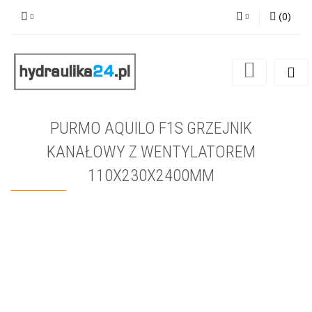
(
0
)
Zaloguj się
Zarejestruj się
Dodaj zgłoszenie
PURMO AQUILO F1S GRZEJNIK
KANAŁOWY Z WENTYLATOREM
110X230X2400MM