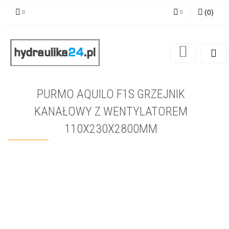
(
0
)
Zaloguj się
Zarejestruj się
Dodaj zgłoszenie
PURMO AQUILO F1S GRZEJNIK
KANAŁOWY Z WENTYLATOREM
110X230X2800MM