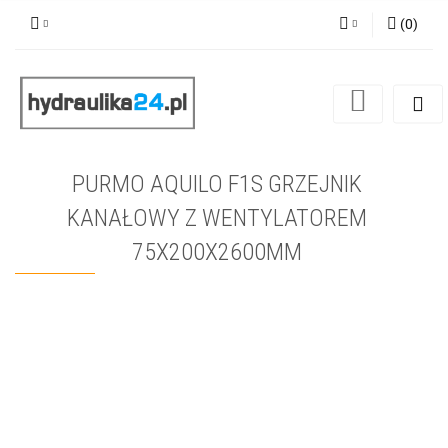
(
0
)
Zaloguj się
Zarejestruj się
Dodaj zgłoszenie
PURMO AQUILO F1S GRZEJNIK
KANAŁOWY Z WENTYLATOREM
75X200X2600MM