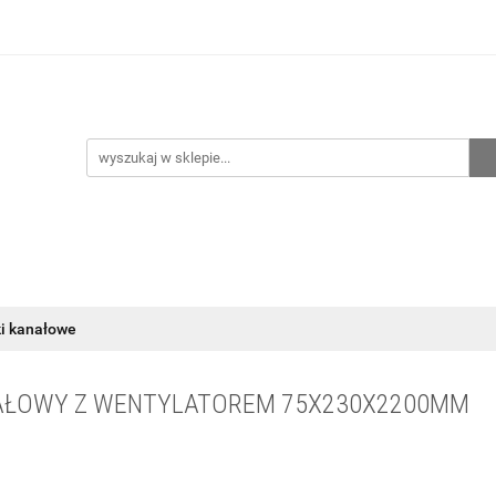
hnia
Ogrzewanie
Centralne odkurzanie
Przepo
CENA ZESTAWÓW
Kontakt
Raty/Leasing
CENTRALNE ODKURZANIE
PRZEPOMPOWNIE
WYPRZED
ki kanałowe
NAŁOWY Z WENTYLATOREM 75X230X2200MM