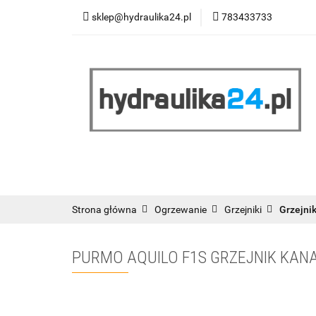
sklep@hydraulika24.pl
783433733
Łazienka
Kuc
Wyprzedaż
WY
ŁAZIENKA
KUCHNIA
OGRZEWANIE
RATY/LEASING
Strona główna
Ogrzewanie
Grzejniki
Grzejni
PURMO AQUILO F1S GRZEJNIK KA