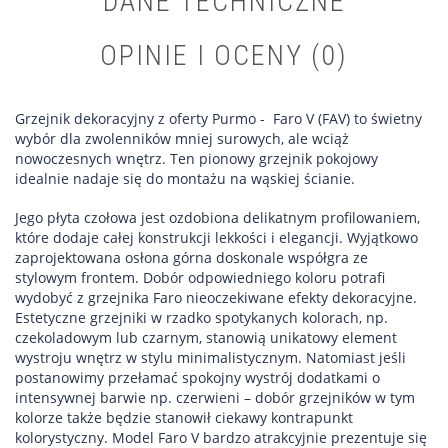
DANE TECHNICZNE
OPINIE I OCENY (0)
Grzejnik dekoracyjny z oferty Purmo - Faro V (FAV) to świetny
wybór dla zwolenników mniej surowych, ale wciąż
nowoczesnych wnętrz. Ten pionowy grzejnik pokojowy
idealnie nadaje się do montażu na wąskiej ścianie.
Jego płyta czołowa jest ozdobiona delikatnym profilowaniem,
które dodaje całej konstrukcji lekkości i elegancji. Wyjątkowo
zaprojektowana osłona górna doskonale współgra ze
stylowym frontem. Dobór odpowiedniego koloru potrafi
wydobyć z grzejnika Faro nieoczekiwane efekty dekoracyjne.
Estetyczne grzejniki w rzadko spotykanych kolorach, np.
czekoladowym lub czarnym, stanowią unikatowy element
wystroju wnętrz w stylu minimalistycznym. Natomiast jeśli
postanowimy przełamać spokojny wystrój dodatkami o
intensywnej barwie np. czerwieni – dobór grzejników w tym
kolorze także będzie stanowił ciekawy kontrapunkt
kolorystyczny. Model Faro V bardzo atrakcyjnie prezentuje się